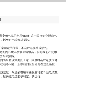
？
6】
若是变频电缆的电压值超过这一限度则会影响电
电缆造成损坏。
正常稳定的作业，不会对电缆造成损伤。
时间内环境温度会变得很高，但是我们在使用
造成损伤。
，因为当敷设温度低于这一限度时会对电缆信号
易松动等问题，所以我们应当避免在过低温度下
，超过这一限度的电缆弯曲极有可能导致电缆数
径，以保证电缆能够稳定。的运行。