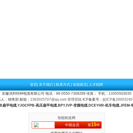
首页
|
关于我们
|
联系方式
|
在线留言
|
人才招聘
安徽润邦特种电缆有限公司 电话：86-0550-7308289 传真： 手机：13355503035
系人：销售部 邮箱：
2383025707@qq.com
管理登陆
ICP备案号：
皖ICP备20003240
FB扁平电缆
,
YJGCFPB-高压扁平电缆
,
BPYJVP-变频电缆
,
DCEYHR-机车电缆
,
JFEM
智能制造网
15
中级会员
第
年