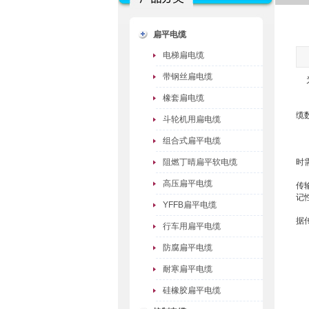
扁平电缆
电梯扁电缆
带钢丝扁电缆
为
1
橡套扁电缆
变
缆
斗轮机用扁电缆
2
变
组合式扁平电缆
变
阻燃丁晴扁平软电缆
时
3
高压扁平电缆
传
记
YFFB扁平电缆
4
据
行车用扁平电缆
防腐扁平电缆
耐寒扁平电缆
硅橡胶扁平电缆