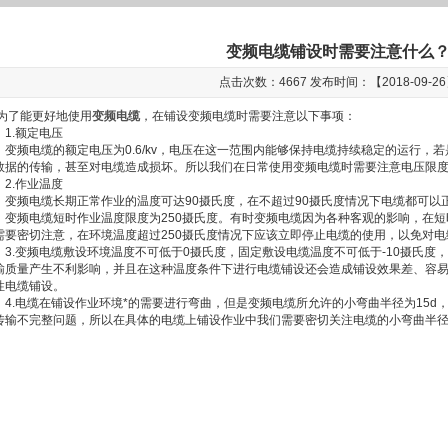
变频电缆铺设时需要注意什么
点击次数：4667 发布时间：【2018-09-2
了能更好地使用
变频电缆
，在铺设变频电缆时需要注意以下事项：
.额定电压
频电缆的额定电压为0.6/kv，电压在这一范围内能够保持电缆持续稳定的运行，
数据的传输，甚至对电缆造成损坏。所以我们在日常使用变频电缆时需要注意电压限度，以免对
.作业温度
频电缆长期正常作业的温度可达90摄氏度，在不超过90摄氏度情况下电缆都可以
频电缆短时作业温度限度为250摄氏度。有时变频电缆因为各种客观的影响，在短
需要密切注意，在环境温度超过250摄氏度情况下应该立即停止电缆的使用，以免对电缆
.变频电缆敷设环境温度不可低于0摄氏度，固定敷设电缆温度不可低于-10摄氏度
输质量产生不利影响，并且在这种温度条件下进行电缆铺设还会造成铺设效果差、容
性电缆铺设。
.电缆在铺设作业环境*的需要进行弯曲，但是变频电缆所允许的小弯曲半径为15d
传输不完整问题，所以在具体的电缆上铺设作业中我们需要密切关注电缆的小弯曲半