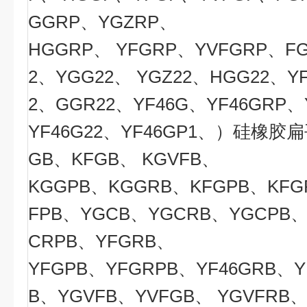
GGRP、YGZRP、
HGGRP、 YFGRP、YVFGRP、F
2、YGG22、 YGZ22、HGG22、Y
2、GGR22、YF46G、YF46GRP、
YF46G22、YF46GP1、）硅橡胶
GB、KFGB、 KGVFB、
KGGPB、KGGRB、KFGPB、KFG
FPB、YGCB、YGCRB、YGCPB、
CRPB、YFGRB、
YFGPB、YFGRPB、YF46GRB、Y
B、YGVFB、YVFGB、 YGVFRB、