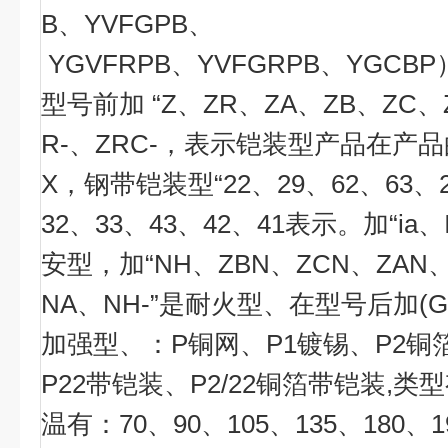
B、YVFGPB、
YGVFRPB、YVFGRPB、YGCB
型号前加
“Z
、
ZR
、
ZA
、
ZB
、
ZC
、
R-
、
ZRC-
，
表示铠装型产品在产品
X
，钢带铠装型
“22
、
29
、
62
、
63
、
32
、
33
、
43
、
42
、
41
表示。加
“ia
、
安型，加
“NH
、
ZBN
、
ZCN
、
ZAN
NA
、
NH-”
是耐火型、在型号后加
(
加强型、：
P
铜网、
P1
镀锡、
P2
铜
P22
带铠装、
P2/22
铜箔带铠装
,
类型
温有：
70
、
90
、
105
、
135
、
180
、
1