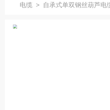
电缆
> 自承式单双钢丝葫芦电