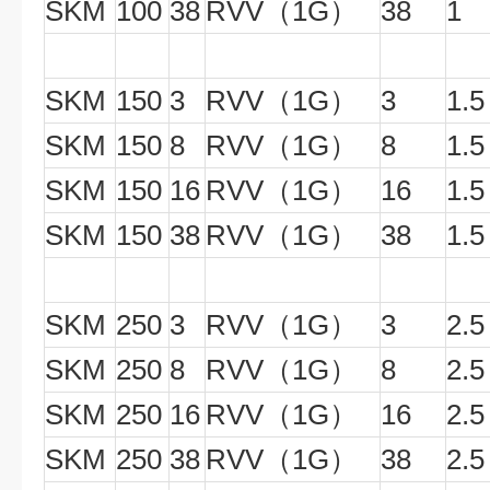
SKM
100
38
RVV（1G）
38
1
SKM
150
3
RVV（1G）
3
1.5
SKM
150
8
RVV（1G）
8
1.5
SKM
150
16
RVV（1G）
16
1.5
SKM
150
38
RVV（1G）
38
1.5
SKM
250
3
RVV（1G）
3
2.5
SKM
250
8
RVV（1G）
8
2.5
SKM
250
16
RVV（1G）
16
2.5
SKM
250
38
RVV（1G）
38
2.5