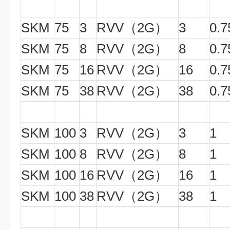
SKM
75
3
RVV（2G）
3
0.7
SKM
75
8
RVV（2G）
8
0.7
SKM
75
16
RVV（2G）
16
0.7
SKM
75
38
RVV（2G）
38
0.7
SKM
100
3
RVV（2G）
3
1
SKM
100
8
RVV（2G）
8
1
SKM
100
16
RVV（2G）
16
1
SKM
100
38
RVV（2G）
38
1