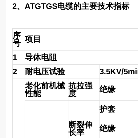
2、ATGTGS电缆的主要技术指标
序
项目
号
1
导体电阻
2
耐电压试验
3.5KV/5mi
老化前机械
抗拉强
绝缘
性能
度
护套
断裂伸
绝缘
长率