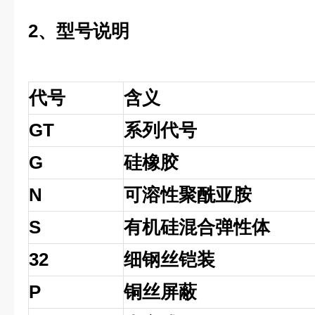
2、型号说明
代号
含义
GT
系列代号
G
硅橡胶
N
可溶性聚酰亚胺
S
有机硅混合弹性体
32
细钢丝铠装
P
铜丝屏蔽