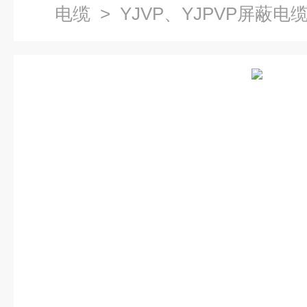
电缆
> YJVP、YJPVP屏蔽