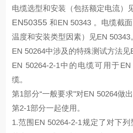
电缆选型和安装（包括额定电流）
EN50355
和
EN
50343
。电缆截面
温度和安装类型因素）见
EN 50343
EN 50264
中涉及的特殊测试方法见
EN 50264-2-1
中的电缆可用于
EN 
缆。
第
1
部分“一般要求"对
EN 50264
做出
第
2-1
部分一起使用。
1.
范围
E
N 50264-2-1
规定了对下列