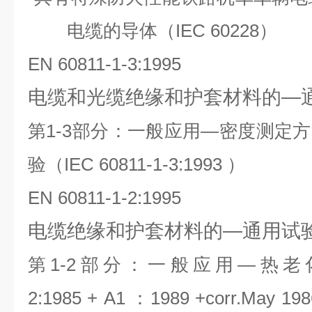
电缆的导体（
IEC 60228
）
EN 60811-1-3:1995
电缆和光缆绝缘和护套材料的—
第
1-3
部分：一
般
应
用
—
密
度
测
定
方
验
（
IEC
60811-1-3:1993
）
EN 60811-1-2:1995
电缆绝缘和护套材料的—通用试
第
1-2
部分：一般应用
—热老
2:1985
+
A1
：
1989
+corr.May
198