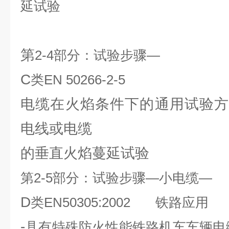
延试验
第
2-4
部分：试验步骤—
C
类
EN 50266-2-5
电缆在火焰条件下的通用试验方
电线或电缆
的垂直火焰蔓延试验
第
2-5
部分：试验步骤—小电缆—
D
类
EN50305:2002
铁路应用
-
具有特殊防火性能铁路机车车辆电