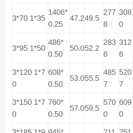
1406*
277
308
3*70 1*35
47.2
49.5
0.25
8
0
486*
283
312
3*95 1*50
50.0
52.2
0.50
6
6
3*120 1*7
608*
485
520
53.0
55.5
0
0.50
7
7
3*150 1*7
760*
570
609
57.0
59.5
0
0.50
0
0
3*185 1*9
945*
711
751