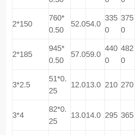
760*
335
375
2*150
52.0
54.0
0.50
0
0
945*
440
482
2*185
57.0
59.0
0.50
0
0
51*0.
3*2.5
12.0
13.0
210
270
25
82*0.
3*4
13.0
14.0
295
365
25