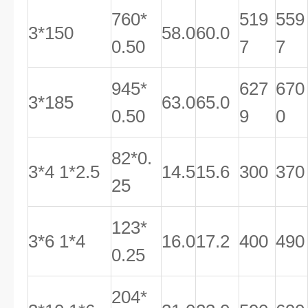
760*
519
559
3*150
58.0
60.0
0.50
7
7
945*
627
670
3*185
63.0
65.0
0.50
9
0
82*0.
3*4 1*2.5
14.5
15.6
300
370
25
123*
3*6 1*4
16.0
17.2
400
490
0.25
204*