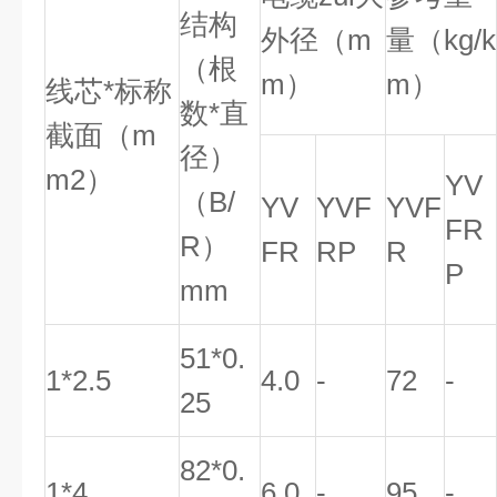
结构
外径（m
量（kg/k
（根
m）
m）
线芯*标称
数*直
截面（m
径）
m2）
YV
（B/
YV
YVF
YVF
FR
R）
FR
RP
R
P
mm
51*0.
1*2.5
4.0
-
72
-
25
82*0.
1*4
6.0
-
95
-