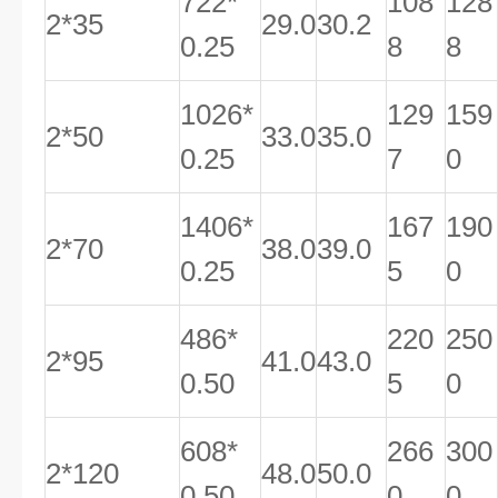
722*
108
128
2*35
29.0
30.2
0.25
8
8
1026*
129
159
2*50
33.0
35.0
0.25
7
0
1406*
167
190
2*70
38.0
39.0
0.25
5
0
486*
220
250
2*95
41.0
43.0
0.50
5
0
608*
266
300
2*120
48.0
50.0
0.50
0
0