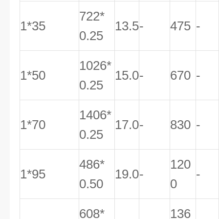
722*
1*35
13.5
-
475
-
0.25
1026*
1*50
15.0
-
670
-
0.25
1406*
1*70
17.0
-
830
-
0.25
486*
120
1*95
19.0
-
-
0.50
0
608*
136