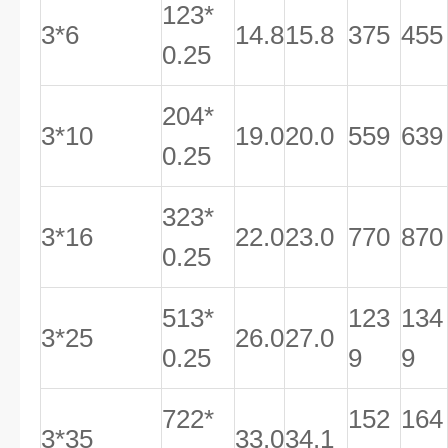
123*
3*6
14.8
15.8
375
455
0.25
204*
3*10
19.0
20.0
559
639
0.25
323*
3*16
22.0
23.0
770
870
0.25
513*
123
134
3*25
26.0
27.0
0.25
9
9
722*
152
164
3*35
33.0
34.1