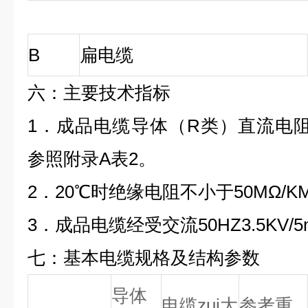
B
扁电缆
六：主要技术指标
1．成品电缆导体（R类）直流电阻（
参照附录A表2。
2．20
℃
时绝缘电阻不小于50MΩ/K
3．成品电缆经受交流50HZ3.5KV/
七：基本电缆规格及结构参数
导体
电缆zui大
参考重