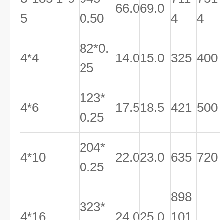
66.0
69.0
5
0.50
4
4
82*0.
4*4
14.0
15.0
325
400
25
123*
4*6
17.5
18.5
421
500
0.25
204*
4*10
22.0
23.0
635
720
0.25
898
323*
4*16
24.0
25.0
101