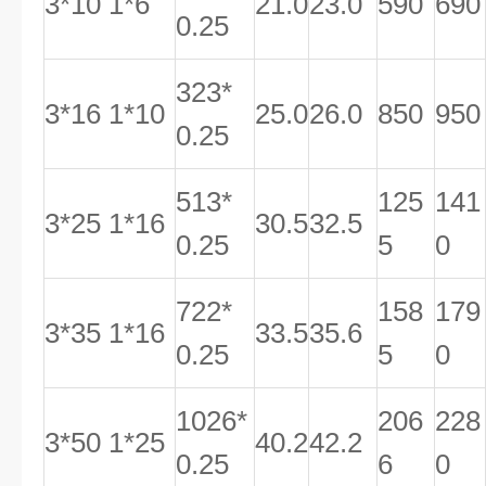
3*10 1*6
21.0
23.0
590
690
0.25
323*
3*16 1*10
25.0
26.0
850
950
0.25
513*
125
141
3*25 1*16
30.5
32.5
0.25
5
0
722*
158
179
3*35 1*16
33.5
35.6
0.25
5
0
1026*
206
228
3*50 1*25
40.2
42.2
0.25
6
0