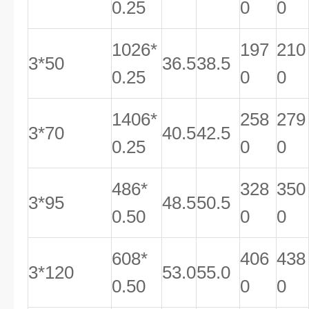
0.25
0
0
1026*
197
210
3*50
36.5
38.5
0.25
0
0
1406*
258
279
3*70
40.5
42.5
0.25
0
0
486*
328
350
3*95
48.5
50.5
0.50
0
0
608*
406
438
3*120
53.0
55.0
0.50
0
0