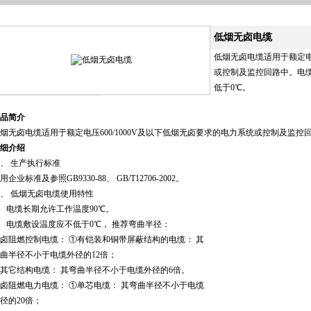
低烟无卤电缆
低烟无卤电缆适用于额定电压
或控制及监控回路中。电缆
低于0℃。
品简介
烟无卤电缆
适用于额定电压600/1000V及以下低烟无卤要求的电力系统或控制及监控
细介绍
、 生产执行标准
用企业标准及参照GB9330-88、 GB/T12706-2002。
二、
低烟无卤电缆
使用特性
、 电缆长期允许工作温度90
℃
。
、 电缆敷设温度应不低于0
℃
， 推荐弯曲半径：
卤阻燃
控制电缆
：
①
有铠装和铜带屏蔽结构的电缆： 其
曲半径不小于电缆外径的12倍；
其它结构电缆： 其弯曲半径不小于电缆外径的6倍。
卤阻燃
电力电缆
：
①
单芯电缆： 其弯曲半径不小于电缆
径的20倍；