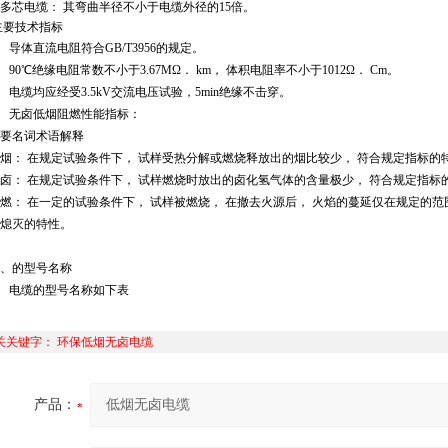
多芯电缆： 其弯曲半径不小于电缆外径的15倍。
主要技术指标
、 导体直流电阻符合GB/T3956的规定。
、 90
℃
绝缘电阻常数不小于3.67MΩ． km， 体积电阻率不小于1012Ω． Cm。
、 电缆均应经受3.5kV交流电压试验，5min绝缘不击穿。
、 无卤低烟阻燃性能指标：
要名词术语解释
烟： 在规定试验条件下， 试样受热分解或燃烧释放出的烟比较少， 符合规定指标的
卤： 在规定试验条件下， 试样燃烧时放出的卤化氢气体的含量极少， 符合规定指标
燃： 在一定的试验条件下， 试样被燃烧， 在撤去火源后， 火焰的蔓延仅在规定的
熄灭的特性。
、
的型号名称
、 电缆的型号名称如下表
关关键字：
环保低烟无卤电缆
产品：