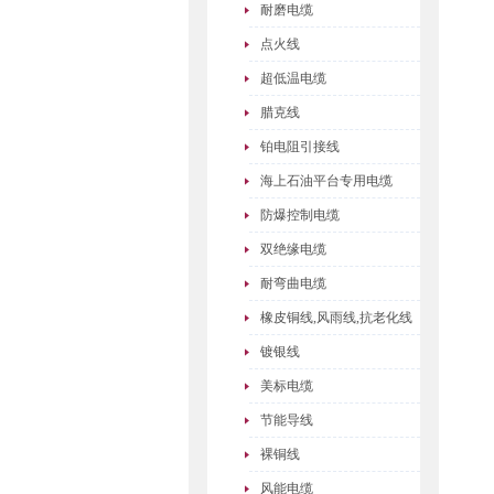
耐磨电缆
点火线
超低温电缆
腊克线
铂电阻引接线
海上石油平台专用电缆
防爆控制电缆
双绝缘电缆
耐弯曲电缆
橡皮铜线,风雨线,抗老化线
镀银线
美标电缆
节能导线
裸铜线
风能电缆