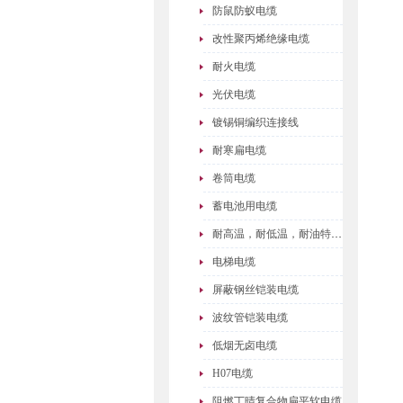
防鼠防蚁电缆
改性聚丙烯绝缘电缆
耐火电缆
光伏电缆
镀锡铜编织连接线
耐寒扁电缆
卷筒电缆
蓄电池用电缆
耐高温，耐低温，耐油特种电缆
电梯电缆
屏蔽钢丝铠装电缆
波纹管铠装电缆
低烟无卤电缆
H07电缆
阻燃丁晴复合物扁平软电缆