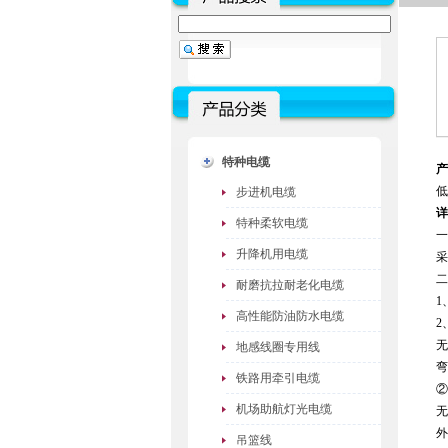
特种电缆
产
低
步进机电缆
详
特种柔软电缆
一
升降机用电缆
采
耐磨抗拉耐老化电缆
1
高性能防油防水电缆
2
无
地感线圈专用线
弯
铁路用牵引电缆
②
机场助航灯光电缆
无
外
吊篮线