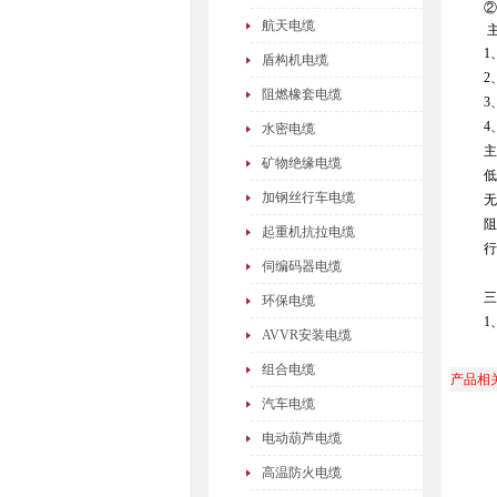
②
航天电缆
1
盾构机电缆
2
阻燃橡套电缆
3
4
水密电缆
主
矿物绝缘电缆
低
加钢丝行车电缆
无
阻
起重机抗拉电缆
行
伺编码器电缆
三
环保电缆
1
AVVR安装电缆
组合电缆
产品相
汽车电缆
电动葫芦电缆
高温防火电缆