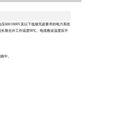
600/1000V及以下低烟无卤要求的电力系统
长期允许工作温度90℃。电缆敷设温度应不
回路中。