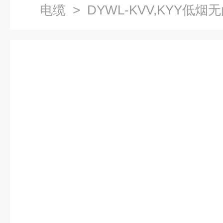
电缆
> DYWL-KVV,KYY低