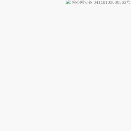
皖公网安备 34118102000563号