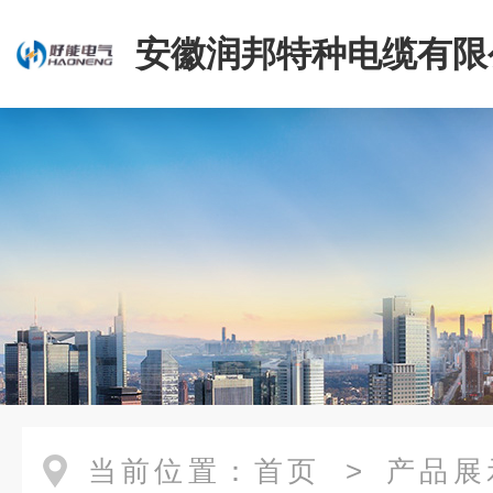
安徽润邦特种电缆有限
当前位置：
首页
>
产品展