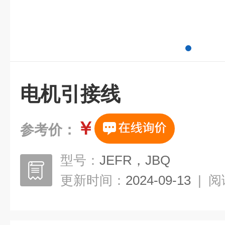
电机引接线
￥
参考价：
型号：
JEFR，JBQ
更新时间：
2024-09-13
|
阅