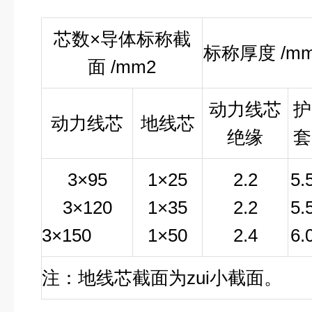
芯数
×导体标称截
标称厚度 /m
面 /mm
2
动力线芯
护
动力线芯
地线芯
绝缘
套
3
×95
1
×25
2.2
5.
3
×120
1
×35
2.2
5.
3
×150
1
×50
2.4
6.
注：地线芯截面为zui小截面。