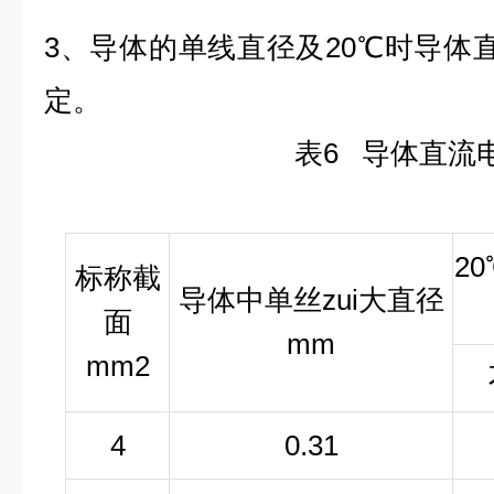
3、导体的单线直径及
20
℃
时导体
定。
表
6
导体直流
20
标称截
导体中单丝zui大直径
面
mm
mm
2
4
0.31