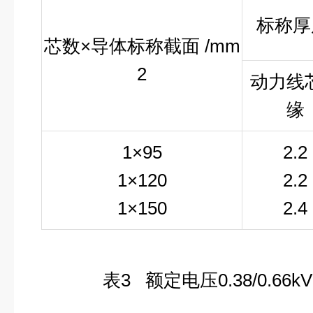
标称厚
芯数
×导体标称截面 /mm
2
动力线
缘
1
×95
2.2
1
×120
2.2
1
×150
2.4
表
3
额定电压
0.38/0.66
kV