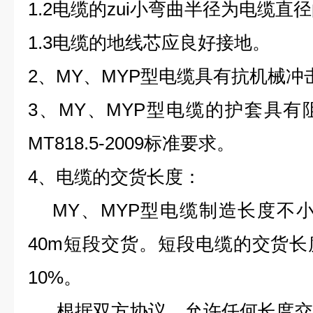
1.2
电缆的zui小弯曲半径为电缆直径
1.3
电缆的地线芯应良好接地
。
2、
MY
、
MYP
型电缆具有抗机械冲
3、
MY
、
MYP
型电缆的护套具有
MT818.5-2009
标准要求。
4
、电缆的交货长度
：
MY、
MYP
型电缆制造长度不
40m
短段交货。短段电缆的交货长
10%
。
根据双方协议，允许任何长度交