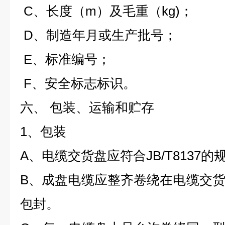
C、长度（
m
）及毛重（
kg)
；
D、制造年月或生产批号；
E、标准编号；
F、安全标志标识。
六、 包装、运输和贮存
1、包装
A、电缆交货盘应符合
JB/T8137
的
B、成盘电缆应整齐卷绕在电缆交
包封。