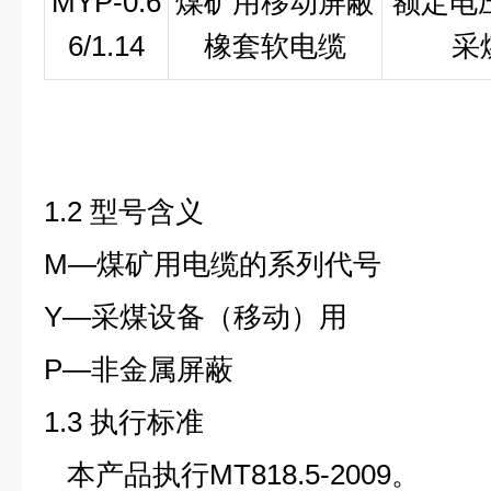
MYP-0.6
煤矿用移动屏蔽
额定电压0
6/1.14
橡套软电缆
采
1.2
型号含义
M—煤矿用电缆的系列代号
Y—采煤设备（移动）用
P—非金属屏蔽
1.3
执行标准
本产品执行
MT818.5-2009
。