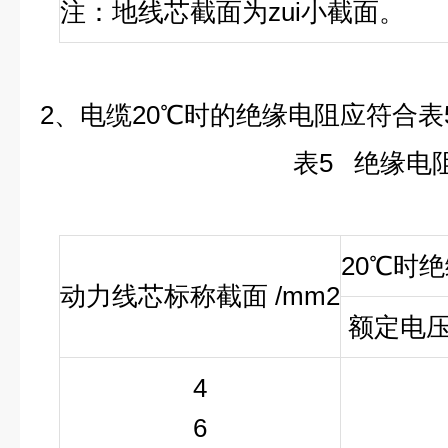
注：地线芯截面为zui小截面。
2、电缆
20
℃
时的绝缘电阻应符合表
表
5
绝缘电
20℃时绝
动力线芯标称截面 /mm
2
额定电压0.
4
6