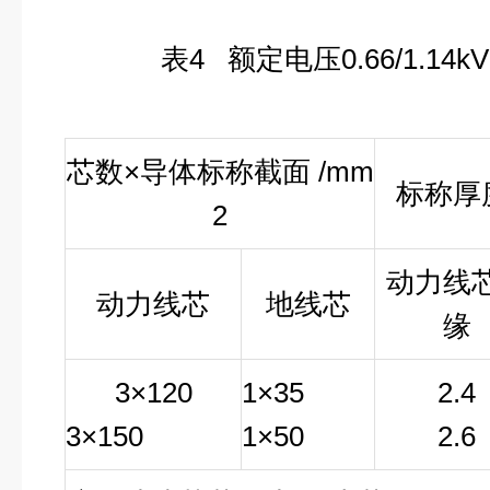
表
4
额定电压
0.66/1.14
kV
芯数×导体标称截面 /mm
标称厚度
2
动力线
动力线芯
地线芯
缘
3
×120
1
×35
2.4
3
×150
1
×50
2.6