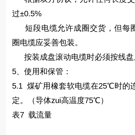
过±
0.5%
短段电缆允许成圈交货，但每圈
圈电缆应妥善包装。
按装成盘滚动电缆时必须按线盘
5、使用和保管：
5.1 煤矿用橡套软电缆在
25
℃
时的
定。（导体zui高温度75
℃
）
表7 载流量