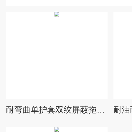
耐弯曲单护套双绞屏蔽拖链电缆